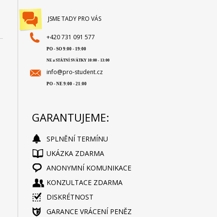
JSME TADY PRO VÁS
+420 731 091 577
PO - SO 9:00 - 19:00
NE a STÁTNÍ SVÁTKY 10:00 - 13:00
info@pro-student.cz
PO - NE 9:00 - 21:00
GARANTUJEME:
SPLNĚNÍ TERMÍNU
UKÁZKA ZDARMA
ANONYMNÍ KOMUNIKACE
KONZULTACE ZDARMA
DISKRÉTNOST
GARANCE VRÁCENÍ PENĚZ