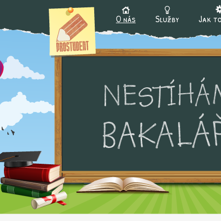
Ju
O nás
Služby
Jak to
Hlavní menu