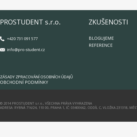
PROSTUDENT s.r.o.
ZKUŠENOSTI
BLOGUJEME
+420 731 091 577
REFERENCE
info@pro-student.cz
ZÁSADY ZPRACOVÁNÍ OSOBNÍCH ÚDAJŮ
OBCHODNÍ PODMÍNKY
© 2014 PROSTUDENT s.r.o., VŠECHNA PRÁVA VYHRAZENA
ADRESA: RYBNÁ 716/24, 110 00, PRAHA 1, IČ: 03400662, ODDÍL C, VLOŽKA 231318, M