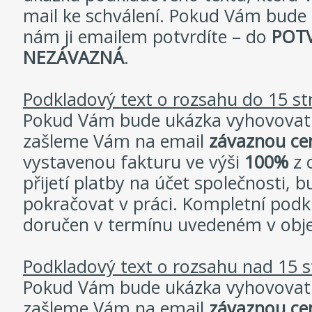
mail ke schválení. Pokud Vám bude
nám ji emailem potvrdíte – do
POT
NEZÁVAZNÁ
.
Podkladový text o rozsahu do 15 st
Pokud Vám bude ukázka vyhovovat a
zašleme Vám na email
závaznou ce
vystavenou fakturu ve výši
100%
z 
přijetí platby na účet společnosti, 
pokračovat v práci. Kompletní pod
doručen v termínu uvedeném v obj
Podkladový text o rozsahu nad 15 s
Pokud Vám bude ukázka vyhovovat a
zašleme Vám na email
závaznou ce