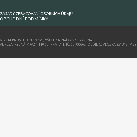
ZÁSADY ZPRACOVÁNÍ OSOBNÍCH ÚDAJŮ
OBCHODNÍ PODMÍNKY
© 2014 PROSTUDENT s.r.o., VŠECHNA PRÁVA VYHRAZENA
ADRESA: RYBNÁ 716/24, 110 00, PRAHA 1, IČ: 03400662, ODDÍL C, VLOŽKA 231318, M