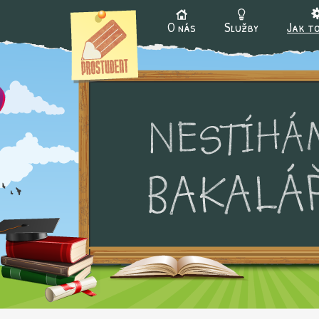
Ju
O nás
Služby
Jak to
Hlavní menu