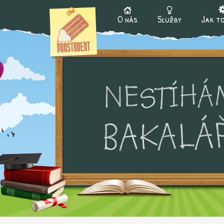
Ju
O nás
Služby
Jak to
Hlavní menu