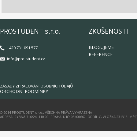
PROSTUDENT s.r.o.
ZKUŠENOSTI
BLOGUJEME
+420 731 091 577
REFERENCE
info@pro-student.cz
ZÁSADY ZPRACOVÁNÍ OSOBNÍCH ÚDAJŮ
OBCHODNÍ PODMÍNKY
© 2014 PROSTUDENT s.r.o., VŠECHNA PRÁVA VYHRAZENA
ADRESA: RYBNÁ 716/24, 110 00, PRAHA 1, IČ: 03400662, ODDÍL C, VLOŽKA 231318, M